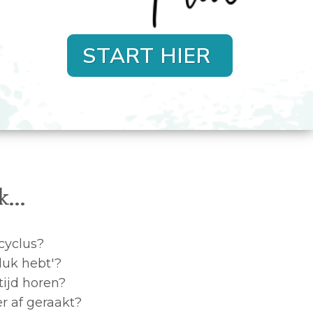
START HIER
...
cyclus?
luk hebt'?
tijd horen?
r af geraakt?